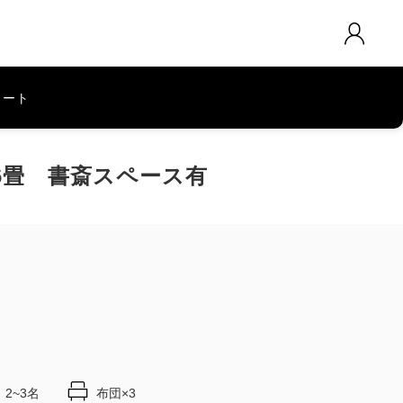
カート
り6畳 書斎スペース有
2~3名
布団×3