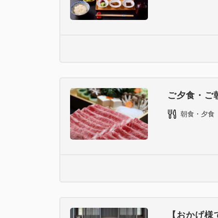
ご夕食・ご
朝食・夕食
【おかげ様