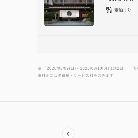
素泊まり
※ 「
2026/08/09(日)
- 2026/08/10(月)
1泊2日
」 「
客
※料金には消費税・サービス料を含みます