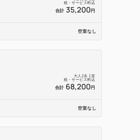
税・サービス料込
35,200
合計
円
空室なし
大人
2
名
1
室
税・サービス料込
68,200
合計
円
空室なし