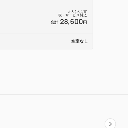
大人
2
名
1
室
税・サービス料込
28,600
合計
円
空室なし