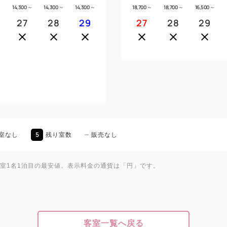
～
14,300
～
14,300
～
14,300
～
18,700
～
18,700
～
16,500
～
27
28
29
27
28
29
5
室なし
残り室数
販売なし
1室1名1泊目の最安値。表示料金の通貨は「円」です。
客室一覧へ戻る