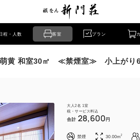
日程・人数
客室
プラン
】萌黄 和室30㎡ ≪禁煙室≫ 小上が
大人
2
名
1
室
税・サービス料込
28,600
合計
円
2
禁煙
30.00m