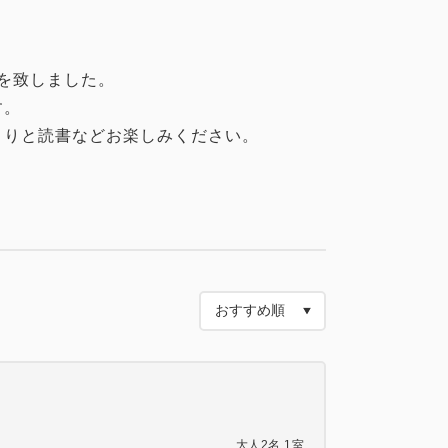
ルを致しました。
す。
くりと読書などお楽しみください。
大人
2
名
1
室