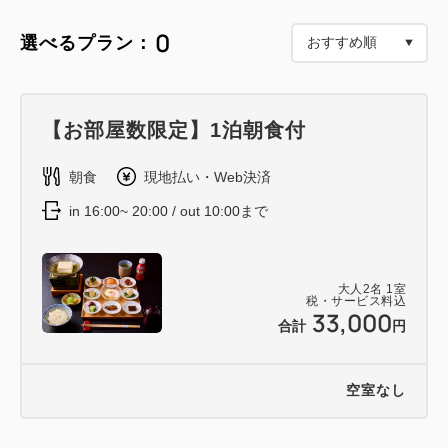
0
選べるプラン：
【お部屋数限定】1泊朝食付
朝食
現地払い・Web決済
in 16:00~ 20:00 / out 10:00まで
大人
2
名
1
室
税・サービス料込
33,000
合計
円
空室なし