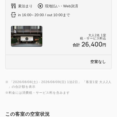
素泊まり
現地払い・Web決済
in 16:00~ 20:00 / out 10:00まで
大人
2
名
1
室
税・サービス料込
26,400
合計
円
空室なし
※ 「
2026/08/08(土)
- 2026/08/09(日)
1泊2日
」 「
客室1室 大人2人
」の合計額を表示
※料金には消費税・サービス料を含みます
この客室の空室状況