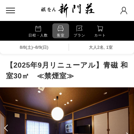
日程・人数
客室
プラン
カート
8/8(土)~8/9(日)
大人2名, 1室
【2025年9月リニューアル】青磁 和
室30㎡ ≪禁煙室≫