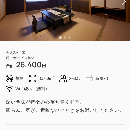
大人
2
名
1
室
税・サービス料込
26,400
合計
円
2
禁煙
30.00m
2~3名
布団×3
Wi-Fiあり（無料）
深い色味が特徴の心落ち着く和室。